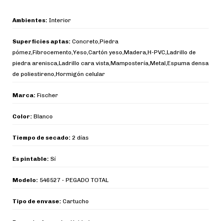
Ambientes:
Interior
Superficies aptas:
Concreto,Piedra
pómez,Fibrocemento,Yeso,Cartón yeso,Madera,H-PVC,Ladrillo de
piedra arenisca,Ladrillo cara vista,Mampostería,Metal,Espuma densa
de poliestireno,Hormigón celular
Marca:
Fischer
Color:
Blanco
Tiempo de secado:
2 días
Es pintable:
Sí
Modelo:
546527 - PEGADO TOTAL
Tipo de envase:
Cartucho