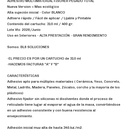
ADHESIVO MULTIMATERIAL FISCHER PEGADO TOTAL
Nueva Version = Mas ecológico
Alta sujeción inicial - Color BLANCO
Adhiere rápido / Fácil de aplicar / Lijable y Pintable
Contenido del cartucho: 310 ml / 400 gr.
Lote Vto: 2026/Junio
Uso en Interiores - ALTA PRESTACIÓN - GRAN RENDIMIENTO
Somos: BL8 SOLUCIONES
-EL PRECIO ES POR UN CARTUCHO de 310 ml
-HACEMOS FACTURAS "A" Y "B"
CARACTERÍSTICAS
Adhesivo apto para múltiples materiales ( Cerámica, Yeso, Concreto,
Metal, Ladrillo, Madera, Paneles, Zócalos, corcho y la mayoría de los
plásticos)
Adhesivo fijador sin siliconas ni disolventes donde el proceso de
reticulado tiene lugar al evaporar el agua de la masa, convirtiéndose
en un adhesivo consistente y con buena resistencia al
envejecimiento.
Adhesión inicial muy alta de hasta 345 kg/m2.