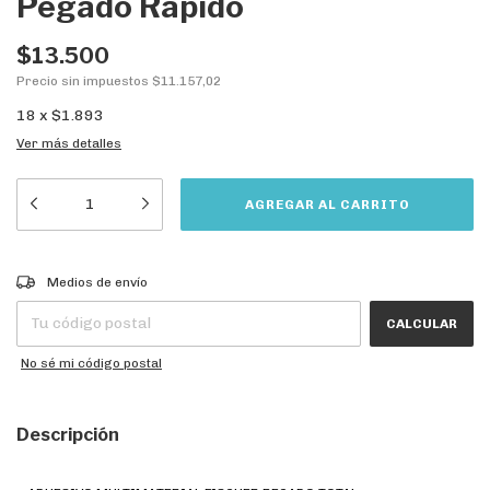
Pegado Rápido
$13.500
Precio sin impuestos
$11.157,02
18
x
$1.893
Ver más detalles
CAMBIAR CP
Entregas para el CP:
Medios de envío
CALCULAR
No sé mi código postal
Descripción