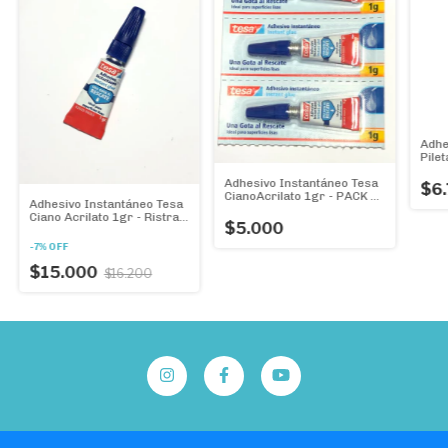
Adhe
Pilet
Cart
Adhesivo Instantáneo Tesa
$6
CianoAcrilato 1gr - PACK 3
Adhesivo Instantáneo Tesa
POMITOS- Una gota al
Ciano Acrilato 1gr - Ristra
rescate!!
$5.000
X 12u. - La gotita milagrosa
-
-
7
%
OFF
$15.000
$16.200