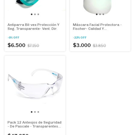
Antiparra Bil-vex Protección Y
Máscara Facial Protectora -
Seg. Transparente- Vent. Dir.
Fischer- Calidad Y
Funcionalidad
-
9
%
OFF
-
22
%
OFF
$6.500
$3.000
$7.150
$3.850
Pack 12 Anteojos de Seguridad
- De Pascale - Transparentes
en Caja X 12u.