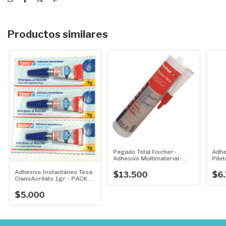
Productos similares
Pegado Total Fischer-
Adhe
Adhesivo Multimaterial-
Pilet
Pegado Rápido
Cart
Adhesivo Instantáneo Tesa
$13.500
$6
CianoAcrilato 1gr - PACK 3
POMITOS- Una gota al
rescate!!
$5.000