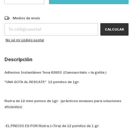
CAMBIAR CP
Entregas para el CP:
Medios de envío
CALCULAR
No sé mi código postal
Descripción
Adhesivo Instantáneo Tesa 62603 (Cianoacrilato = la gotita )
"UNA GOTA AL RESCATE" 12 pomitos de 1gr.
Ristra de 12 mini-pomos de 1gr. (prácticos envases para soluciones
eficientes)
-EL PRECIO ES POR Ristra (=Tira) de 12 pomitos de 1 gr.