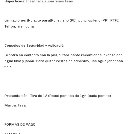
Superficies: Ideal para superficies lisas.
Limitaciones (No apto para)Polietileno (PE), polipropileno (PP), PTFE,
Teflón, ni silicona.
Consejos de Seguridad y Aplicación:
Si entra en contacto con la piel, el fabricante recomienda lavarse con
agua tibia y jabón. Para quitar restos de adhesivo, use agua jabonosa
tibia.
Presentación: Tira de 12 (Doce) pomitos de 1gr. (cada pomito)
Marca: Tesa
FORMAS DE PAGO: