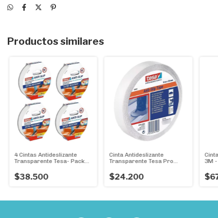
Productos similares
4 Cintas Antideslizante
Cinta Antideslizante
Cint
Transparente Tesa- Pack
Transparente Tesa Pro
3M -
4r. 25mmx5m.
Rollo 25mm X 15m
Gene
18m
$38.500
$24.200
$6