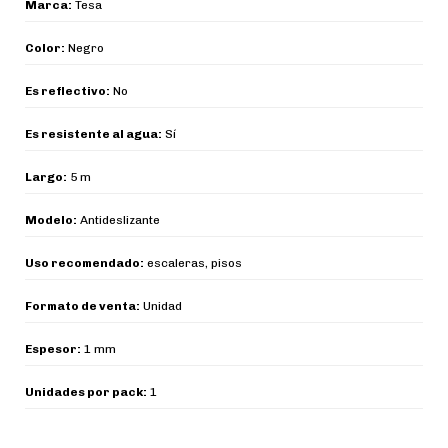
Marca:
Tesa
Color:
Negro
Es reflectivo:
No
Es resistente al agua:
Sí
Largo:
5 m
Modelo:
Antideslizante
Uso recomendado:
escaleras, pisos
Formato de venta:
Unidad
Espesor:
1 mm
Unidades por pack:
1