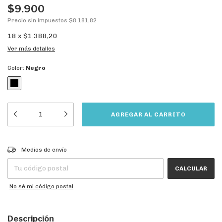
$9.900
Precio sin impuestos
$8.181,82
18
x
$1.388,20
Ver más detalles
Color:
Negro
CAMBIAR CP
Entregas para el CP:
Medios de envío
CALCULAR
No sé mi código postal
Descripción